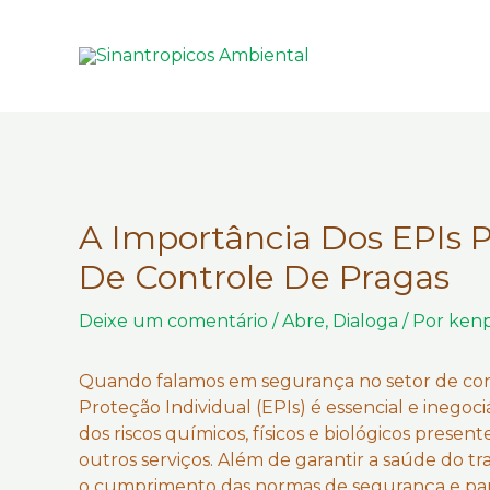
Ir
para
o
conteúdo
A Importância Dos EPIs 
De Controle De Pragas
Deixe um comentário
/
Abre
,
Dialoga
/ Por
ken
Quando falamos em segurança no setor de con
Proteção Individual (EPIs) é essencial e inego
dos riscos químicos, físicos e biológicos prese
outros serviços. Além de garantir a saúde do t
o cumprimento das normas de segurança e para