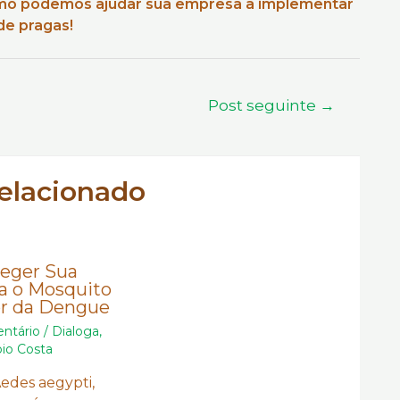
omo podemos ajudar sua empresa a implementar
de pragas!
Post seguinte
→
relacionado
eger Sua
a o Mosquito
or da Dengue
ntário
/
Dialoga
,
io Costa
edes aegypti,