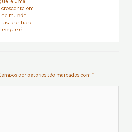
gue, é uma
 crescente em
s do mundo.
casa contra o
 dengue é…
Campos obrigatórios são marcados com
*