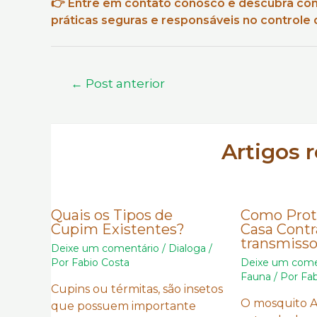
👉 Entre em contato conosco e descubra c
práticas seguras e responsáveis no controle 
Navegação
←
Post anterior
de
Post
Artigos 
Quais os Tipos de
Como Prot
Cupim Existentes?
Casa Contr
transmiss
Deixe um comentário
/
Dialoga
/
Por
Fabio Costa
Deixe um come
Fauna
/ Por
Fab
Cupins ou térmitas, são insetos
O mosquito A
que possuem importante