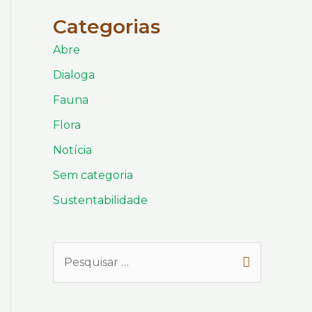
Categorias
Abre
Dialoga
Fauna
Flora
Notícia
Sem categoria
Sustentabilidade
P
e
s