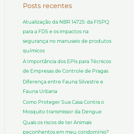
q
Posts recentes
u
Atualização da NBR 14725: da FISPQ
i
para a FDS e os impactos na
s
segurança no manuseio de produtos
a
químicos
r
p
A Importância dos EPIs para Técnicos
o
de Empresas de Controle de Pragas
r
Diferença entre Fauna Silvestre e
:
Fauna Urbana
Como Proteger Sua Casa Contra o
Mosquito transmissor da Dengue
Quais os riscos de ter Animais
peçonhentos em meu condomínio?